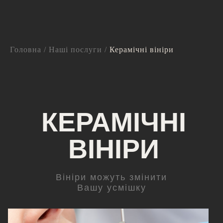
Головна
/
Наші послуги
/
Керамічні вініри
КЕРАМІЧНІ
ВІНІРИ
Вініри можуть змінити
Вашу усмішку